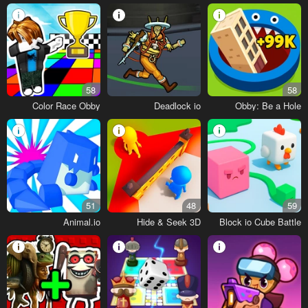
58
58
Color Race Obby
Deadlock io
Obby: Be a Hole
51
48
59
Animal.io
Hide & Seek 3D
Block io Cube Battle