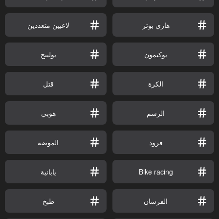
هاري بوتر
لاعبين متعددين
بوكيمون
بولينج
الكرة
قتل
الرسم
هوبي
قرود
الموضة
Bike racing
يابانية
الفرسان
طبخ