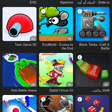
State.io - الدولة.أي أوه
Agartime
EVO
63
56
62
Tank Game 3D
EvoWorld - Evolve to
Block Tanks: Craft &
the End
Battle
66
56
65
2048 بوكتيب
Digital Circus IO
Hole Battle Arena