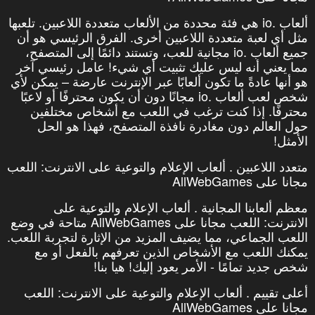
ألعاب .io هي فئة محددة من الألعاب متعددة اللاعبين. تلعبها
مثل أي لعبة متعددة اللاعبين أخرى. الفرق الرئيسي هو أن
جميع ألعاب .io مجانية للعب، وتستند دائمًا إلى المتصفح،
مما يعني أنه ليس عليك تثبيت أي شيء! عامل رئيسي آخر
هو أنها عادةً ما تكون ألعابًا عبر الإنترنت عارضة – يمكن لأي
شخص لعب ألعاب .io مجانًا دون أن يكون محترفًا أو لاعبًا
محترفًا. إذا كنت ترغب في اللعب مع أشخاص مختلفين
حول العالم دون مغادرة نافذة المتصفح، فهذا هو الحل
الأمثل!
متعدد اللاعبين . ألعاب الإعلام والتوعية على الانترنت: اللعب
مجانا على AllWebGames
معظم ألعابنا المجانية . ألعاب الإعلام والتوعية على
الانترنت: اللعب مجانا على AllWebGames متاحة في وضع
اللعب الجماعي، مما يضيف المزيد من الإثارة لتجربة اللعب.
يمكنك اللعب مع الأشخاص الذين تعرفهم بالفعل أو مع
شخص جديد تمامًا - الأمر يعود إليك! هيا بنا!
أعلى تقييم . ألعاب الإعلام والتوعية على الانترنت: اللعب
مجانا على AllWebGames