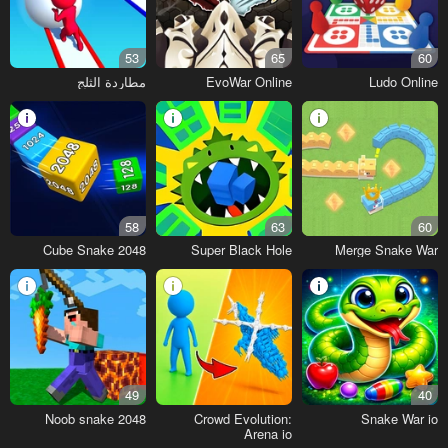
53
65
60
Ludo Online
EvoWar Online
مطاردة الثلج
58
63
60
Cube Snake 2048
Super Black Hole
Merge Snake War
49
40
Noob snake 2048
Crowd Evolution:
Snake War io
Arena io