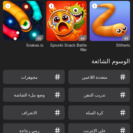
45
44
49
Snakes.io
Sprunki Snack Battle
Slitherio
War
الوسوم الشائعة
متعددة اللاعبين
مجوهرات
تدريب الذهن
وضع ملء الشاشة
كرة السلة
الانجراف
على الإنترنت
رمي زجاجة