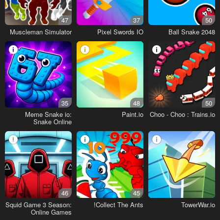
47
37
50
Muscleman Simulator
Pixel Swords IO
Ball Snake 2048
35
48
50
Meme Snake io:
Paint.io
Choo - Choo : Trains.io
Snake Online
46
45
Squid Game 3 Season:
Collect The Ants!
TowerWar.io
Online Games