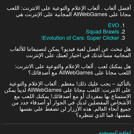
أفضل ألعاب . ألعاب الإعلام والتوعية على الانترنت: اللعب
مجانا على AllWebGames المجانية على الإنترنت هي
EVO
Squad Brawls
Evolution of Cars: Super Clicker!
هل تبحث عن أفضل لعبة فيديو؟ يمكن لتصنيفاتنا للألعاب
المجانية مساعدتك في اختيار لعبتك على الإنترنت
هل يمكنك لعب . ألعاب الإعلام والتوعية على الانترنت:
اللعب مجانا على AllWebGames مع أصدقائك؟
بالتأكيد – يجب عليك ذلك! معظم . ألعاب الإعلام والتوعية
على الانترنت: اللعب مجانا على AllWebGames لدينا يمكن
الاستمتاع بها بمفردك أو مع أصدقائك! يمكنك اللعب مع
الأشخاص المفضلين لديك في الجوار أو أصدقاء جدد من
جميع أنحاء العالم. هذه الأزرار لن تضغط على نفسها
بنفسها، فما الذي تنتظره؟
اتفاقية المستخدم