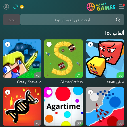
بحث
ابحث عن لعبة أو نوع
ألعاب .io
70
71
80
ثعبان 2048
SlitherCraft.io
Crazy Steve.io
70
60
68