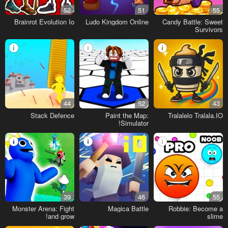
52
51
55
Brainrot Evolution Io
Ludo Kingdom Online
Candy Battle: Sweet
Survivors
44
52
43
Stack Defence
Paint the Map:
Tralalelo Tralala.IO
Simulator!
39
46
55
Monster Arena: Fight
Magica Battle
Robbie: Become a
and grow!
slime