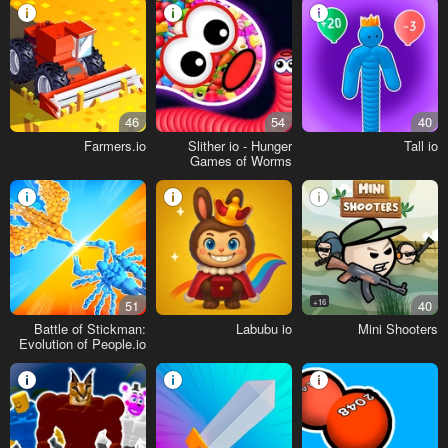
46
54
40
Farmers.io
Slither io - Hunger
Tall io
Games of Worms
Online!
51
16+
40
Battle of Stickman:
Labubu io
Mini Shooters
Evolution of People.io
3D